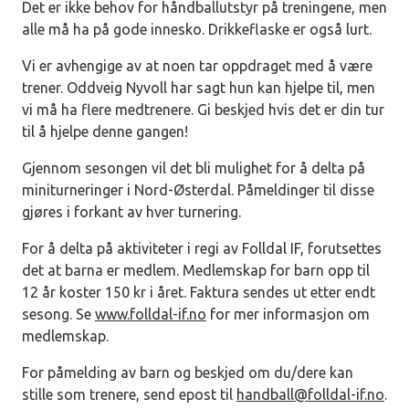
Det er ikke behov for håndballutstyr på treningene, men
alle må ha på gode innesko. Drikkeflaske er også lurt.
Vi er avhengige av at noen tar oppdraget med å være
trener. Oddveig Nyvoll har sagt hun kan hjelpe til, men
vi må ha flere medtrenere. Gi beskjed hvis det er din tur
til å hjelpe denne gangen!
Gjennom sesongen vil det bli mulighet for å delta på
miniturneringer i Nord-Østerdal. Påmeldinger til disse
gjøres i forkant av hver turnering.
For å delta på aktiviteter i regi av Folldal IF, forutsettes
det at barna er medlem. Medlemskap for barn opp til
12 år koster 150 kr i året. Faktura sendes ut etter endt
sesong. Se
www.folldal-if.no
for mer informasjon om
medlemskap.
For påmelding av barn og beskjed om du/dere kan
stille som trenere, send epost til
handball@folldal-if.no
.